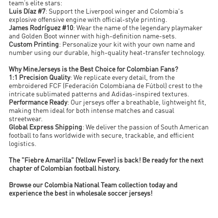
team’s elite stars:
Luis Díaz #7
: Support the Liverpool winger and Colombia's
explosive offensive engine with official-style printing.
James Rodríguez #10
: Wear the name of the legendary playmaker
and Golden Boot winner with high-definition name-sets.
Custom Printing
: Personalize your kit with your own name and
number using our durable, high-quality heat-transfer technology.
Why MineJerseys is the Best Choice for Colombian Fans?
1:1 Precision Quality
: We replicate every detail, from the
embroidered FCF (Federación Colombiana de Fútbol) crest to the
intricate sublimated patterns and Adidas-inspired textures.
Performance Ready
: Our jerseys offer a breathable, lightweight fit,
making them ideal for both intense matches and casual
streetwear.
Global Express Shipping
: We deliver the passion of South American
football to fans worldwide with secure, trackable, and efficient
logistics.
The "Fiebre Amarilla" (Yellow Fever) is back! Be ready for the next
chapter of Colombian football history.
Browse our Colombia National Team collection today and
experience the best in wholesale soccer jerseys!