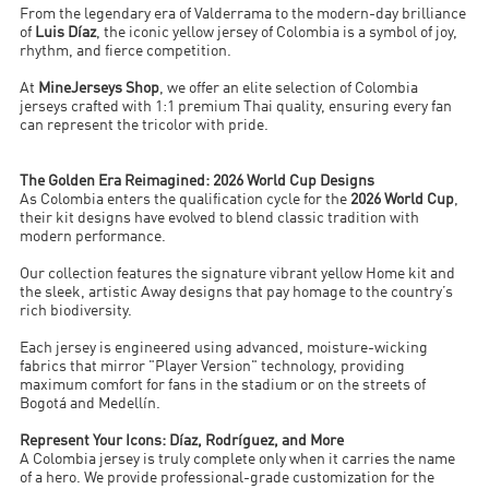
From the legendary era of Valderrama to the modern-day brilliance
of
Luis Díaz
, the iconic yellow jersey of Colombia is a symbol of joy,
rhythm, and fierce competition.
At
MineJerseys Shop
, we offer an elite selection of Colombia
jerseys crafted with 1:1 premium Thai quality, ensuring every fan
can represent the tricolor with pride.
The Golden Era Reimagined: 2026 World Cup Designs
As Colombia enters the qualification cycle for the
2026 World Cup
,
their kit designs have evolved to blend classic tradition with
modern performance.
Our collection features the signature vibrant yellow Home kit and
the sleek, artistic Away designs that pay homage to the country’s
rich biodiversity.
Each jersey is engineered using advanced, moisture-wicking
fabrics that mirror "Player Version" technology, providing
maximum comfort for fans in the stadium or on the streets of
Bogotá and Medellín.
Represent Your Icons: Díaz, Rodríguez, and More
A Colombia jersey is truly complete only when it carries the name
of a hero. We provide professional-grade customization for the