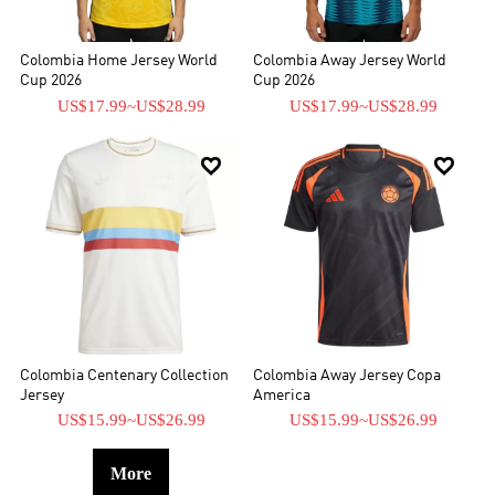
este artículo se centrará en la versión retro 2008/09, que es una
equipación totalmente negra con ribetes grises a cada lado de la
camiseta y en la parte inferior del pantalón. Aquí en la tienda
Colombia Home Jersey World
Colombia Away Jersey World
camisetasfutbol.cn le ofrecemos las camisetas de fútbol más
Cup 2026
Cup 2026
nuevas y las camisetas de Retro de las temporadas pasadas pero
US$17.99
~
US$28.99
US$17.99
~
US$28.99
más clásicas.


Colombia Centenary Collection
Colombia Away Jersey Copa
Jersey
America
US$15.99
~
US$26.99
US$15.99
~
US$26.99
More