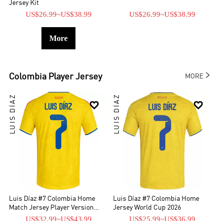
Jersey Kit
US$26.99
~
US$38.99
US$26.99
~
US$38.99
More

Colombia
Player Jersey
MORE
LUIS DÍAZ
LUIS DÍAZ


Luis Díaz #7 Colombia Home
Luis Díaz #7 Colombia Home
Match Jersey Player Version
Jersey World Cup 2026
World Cup 2026
US$32.99
~
US$43.99
US$25.99
~
US$36.99